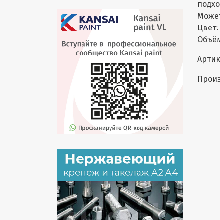
подхо
Может
Цвет:
Объём:
Артик
Произ