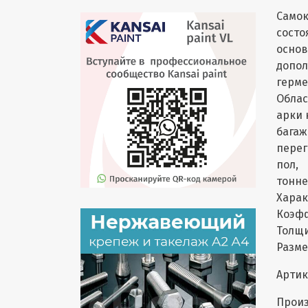
Самок
состо
основ
допол
герме
Облас
арки 
багаж
перег
пол,
тонне
Харак
Коэфф
Толщи
Размер
Артик
Произ