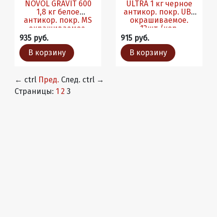
NOVOL GRAVIT 600
ULTRA 1 кг черное
1,8 кг белое
антикор. покр. UBS
антикор. покр. MS
окрашиваемое.
окрашиваемое.
12шт./кор.
8шт./кор.
935 руб.
915 руб.
В корзину
В корзину
←
ctrl
Пред.
След.
ctrl
→
Страницы:
1
2
3