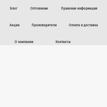
Блог
Оптовикам
Правовая информация
Акции
Производители
Оплата и доставка
О компании
Контакты
Задать вопрос
ИП Винокурова Л.И.,
ОГРНИП: 309253602100040
50 лет ВЛКСМ, 26
+7 (423) 225-39-15