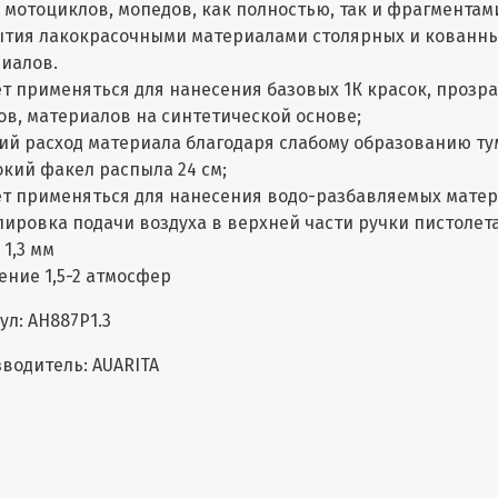
 мотоциклов, мопедов, как полностью, так и фрагментам
тия лакокрасочными материалами столярных и кованных 
иалов.
т применяться для нанесения базовых 1К красок, прозра
ов, материалов на синтетической основе;
ий расход материала благодаря слабому образованию ту
кий факел распыла 24 см;
т применяться для нанесения водо-разбавляемых матер
лировка подачи воздуха в верхней части ручки пистолета.
 1,3 мм
ение 1,5-2 атмосфер
ул: AH887P1.3
водитель: AUARITA