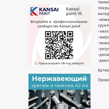
также
покры
матер
-може
грунт
-низк
-широ
-може
-регу
-дюза
-давл
Артик
Произ