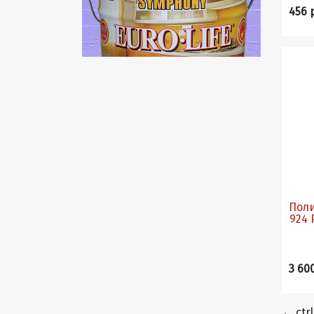
456 
Поли
924 
3 60
←
ctrl