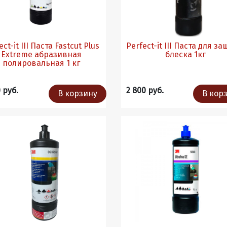
ect-it III Паста Fastcut Plus
Perfect-it III Паста для з
Extreme абразивная
блеска 1кг
полировальная 1 кг
 руб.
2 800 руб.
В корзину
В кор