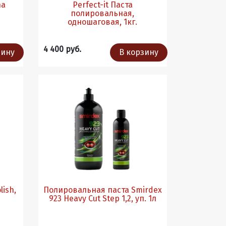
na
Perfect-it Паста
полировальная,
одношаговая, 1кг.
4 400 руб.
зину
В корзину
ish,
Полировальная паста Smirdex
923 Heavy Cut Step 1,2, уп. 1л