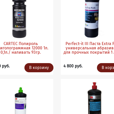
CARTEC Полироль
Perfect-it III Паста Extra 
иголограммная 12000 1л.
универсальная абразив
0,1л./ наливать 93гр.
для прочных покрытий 1
0 руб.
4 800 руб.
В корзину
В кор