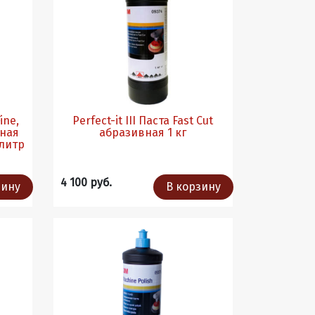
Fine,
Perfect-it III Паста Fast Cut
ная
абразивная 1 кг
 литр
4 100 руб.
зину
В корзину