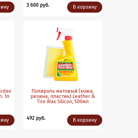
3 600 руб.
зину
В корзину
irdex
Полироль матовый (кожа,
п. 1л
резина, пластик) Leather &
Tire Wax Silicon, 500мл
492 руб.
зину
В корзину