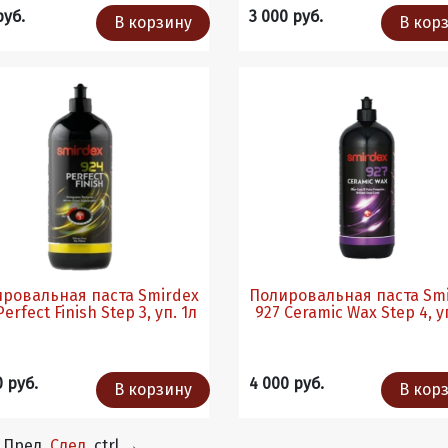
руб.
3 000 руб.
В корзину
В кор
ровальная паста Smirdex
Полировальная паста Sm
Perfect Finish Step 3, уп. 1л
927 Ceramic Wax Step 4, у
0 руб.
4 000 руб.
В корзину
В кор
Пред.
След.
ctrl
→