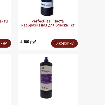
ащиты
Perfect-it III Паста
неабразивная для блеска 1кг
4 100 руб.
зину
В корзину