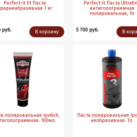
Perfect-it III Паста
Perfect-it Паста Ultrafi
среднеабразивная 1 кг
антиголограммная
полировальная, 1л
0 руб.
5 700 руб.
В корзину
В кор
та полировальная Ipolish,
Паста полировальная Ipol
тиголограммная. 100мл.
необразивная. 1л.