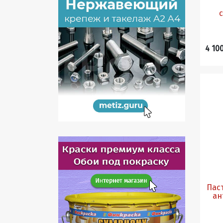
4 10
Пас
ан