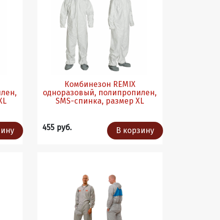
Комбинезон REMIX
лен,
одноразовый, полипропилен,
ХL
SMS-спинка, размер ХL
455 руб.
зину
В корзину