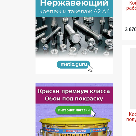
Ко
рабо
3 67
Ко