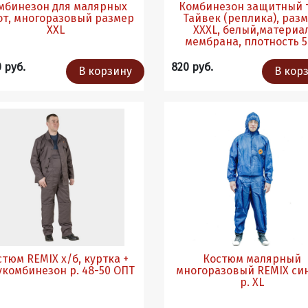
мбинезон для малярных
Комбинезон защитный 
т, многоразовый размер
Тайвек (реплика), раз
XXL
XXXL, белый,материа
мембрана, плотность 5
0 руб.
820 руб.
В корзину
В кор
стюм REMIX х/б, куртка +
Костюм малярный
полукомбинезон р. 48-50 ОПТ
многоразовый REMIX си
р. XL