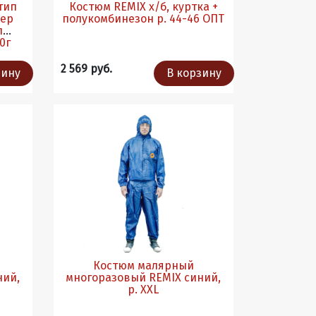
тип
Костюм REMIX х/б, куртка +
мер
полукомбинезон р. 44-46 ОПТ
л
0г
2 569 руб.
зину
В корзину
Костюм малярный
ний,
многоразовый REMIX синий,
р. XXL