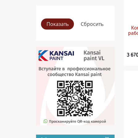
Ко
рабо
3 67