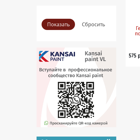
Г
по
575 