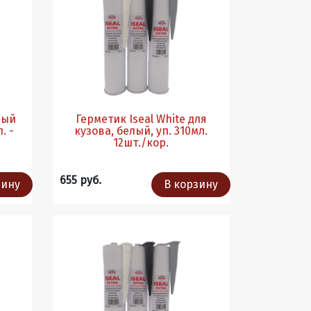
ный
Герметик Iseal White для
. -
кузова, белый, уп. 310мл.
12шт./кор.
655 руб.
зину
В корзину