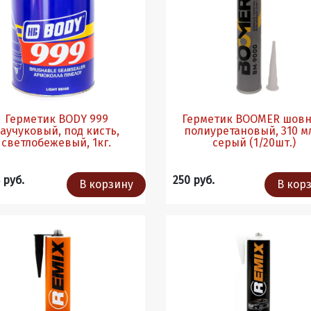
Герметик BODY 999
Герметик BOOMER шов
аучуковый, под кисть,
полиуретановый, 310 мл
светлобежевый, 1кг.
серый (1/20шт.)
 руб.
250 руб.
В корзину
В кор