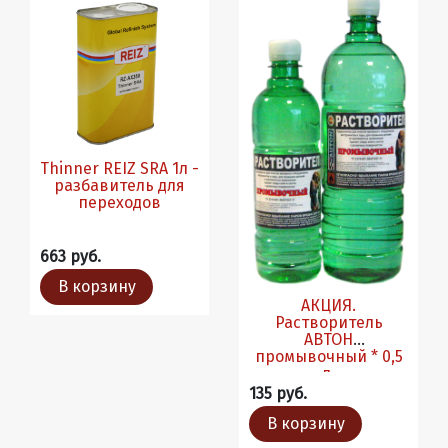
Thinner REIZ SRA 1л -
разбавитель для
переходов
663 руб.
В корзину
АКЦИЯ.
Растворитель
АВТОН
промывочный * 0,5
л.
135 руб.
В корзину