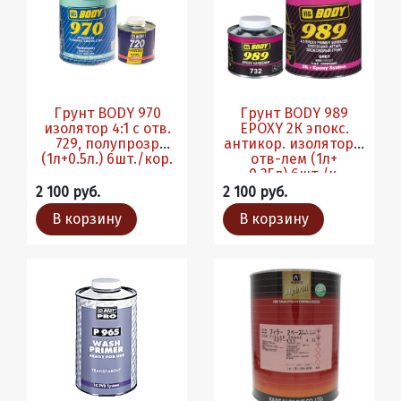
Грунт BODY 970
Грунт BODY 989
изолятор 4:1 с отв.
EPOXY 2К эпокс.
729, полупрозр
антикор. изолятор с
(1л+0.5л.) 6шт./кор.
отв-лем (1л+
0.25л).6шт./к.
2 100 руб.
2 100 руб.
В корзину
В корзину