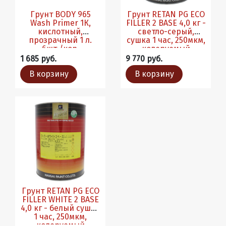
Грунт BODY 965
Грунт RETAN PG ECO
Wash Primer 1К,
FILLER 2 BASE 4,0 кг -
кислотный,
светло-серый,
прозрачный 1 л.
сушка 1 час, 250мкм,
6шт./кор.
колеруемый
1 685 руб.
9 770 руб.
В корзину
В корзину
Грунт RETAN PG ECO
FILLER WHITE 2 BASE
4,0 кг - белый сушка
1 час, 250мкм,
колеруемый