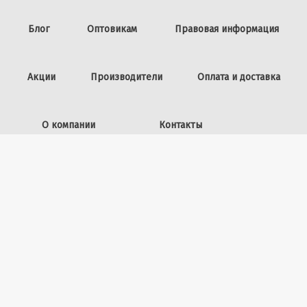
Блог
Оптовикам
Правовая информация
Акции
Производители
Оплата и доставка
О компании
Контакты
Задать вопрос
ИП Винокурова Л.И.,
ОГРНИП: 309253602100040
50 лет ВЛКСМ, 26
+7 (423) 225-39-15