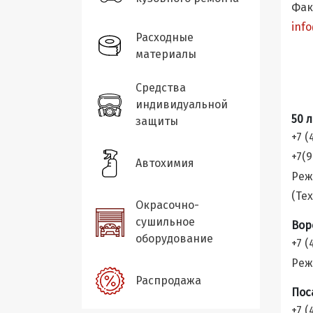
Фак
inf
Расходные
материалы
Средства
индивидуальной
50 
защиты
+7 (
+7(9
Автохимия
Реж
(Те
Окрасочно-
сушильное
Вор
оборудование
+7 (
Реж
Распродажа
Пос
+7 (