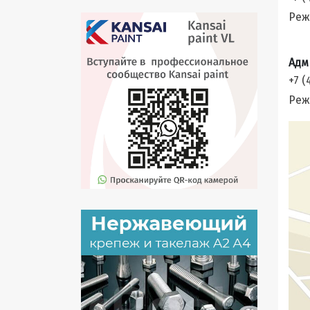
Реж
Адм
+7 (
Режи