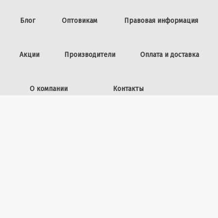
Блог
Оптовикам
Правовая информация
Акции
Производители
Оплата и доставка
О компании
Контакты
Задать вопрос
ИП Винокурова Л.И.,
ОГРНИП: 309253602100040
50 лет ВЛКСМ, 26
+7 (423) 225-39-15