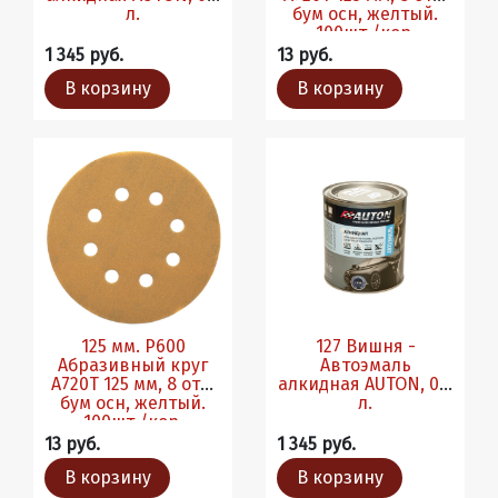
л.
бум осн, желтый.
100шт./кор.
1 345 руб.
13 руб.
В корзину
В корзину
125 мм. Р600
127 Вишня -
Абразивный круг
Автоэмаль
A720T 125 мм, 8 отв,
алкидная AUTON, 0.8
бум осн, желтый.
л.
100шт./кор.
13 руб.
1 345 руб.
В корзину
В корзину