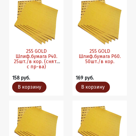
255 GOLD
255 GOLD
Шлиф.бумага P40.
Шлиф.бумага P60.
25шт./в кор. (снята
50шт./в кор.
с пр-ва)
158 руб.
169 руб.
В корзину
В корзину