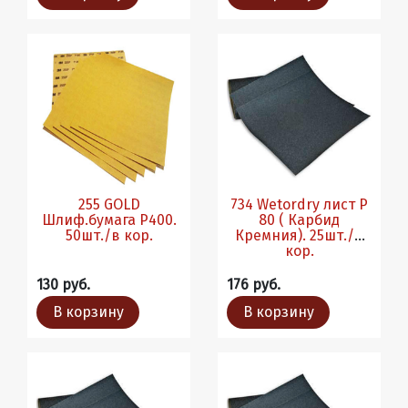
255 GOLD
734 Wetordry лист P
Шлиф.бумага Р400.
80 ( Карбид
50шт./в кор.
Кремния). 25шт./в
кор.
130 руб.
176 руб.
В корзину
В корзину