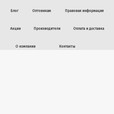
Блог
Оптовикам
Правовая информация
Акции
Производители
Оплата и доставка
О компании
Контакты
Задать вопрос
ИП Винокурова Л.И.,
ОГРНИП: 309253602100040
50 лет ВЛКСМ, 26
+7 (423) 225-39-15