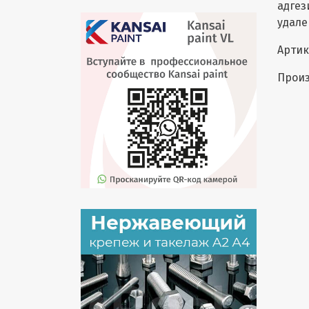
адгез
удале
Артик
Произ