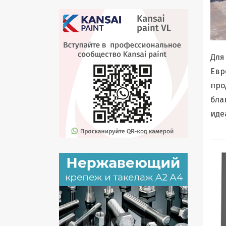
Для
Евр
про
бла
иде