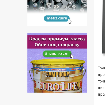
Точ
про
точ
цве
про