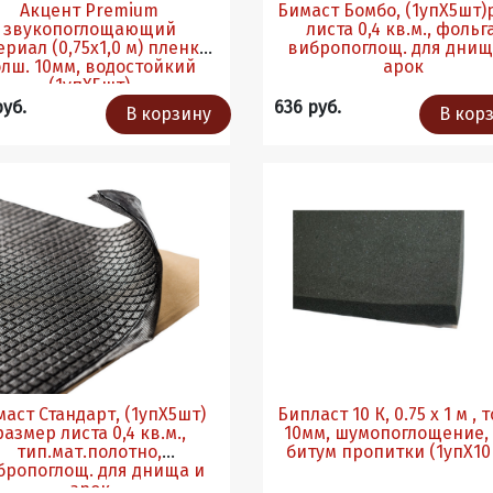
Акцент Premium
Бимаст Бомбо, (1упХ5шт)
звукопоглощающий
листа 0,4 кв.м., фольга
риал (0,75х1,0 м) пленка,
вибропоглощ. для днища и
олш. 10мм, водостойкий
арок
(1упХ5шт)
руб.
636 руб.
В корзину
В кор
аст Стандарт, (1упХ5шт)
Бипласт 10 К, 0.75 х 1 м , толщ.
размер листа 0,4 кв.м.,
10мм, шумопоглощение, без
тип.мат.полотно,
битум пропитки (1упХ10
бропоглощ. для днища и
арок