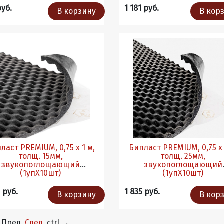
руб.
1 181 руб.
В корзину
В кор
ласт PREMIUM, 0,75 х 1 м,
Бипласт PREMIUM, 0,75 х 
толщ. 15мм,
толщ. 25мм,
звукопоглощающий
звукопоглощающий
(1упХ10шт)
(1упХ10шт)
 руб.
1 835 руб.
В корзину
В кор
Пред.
След.
ctrl
→