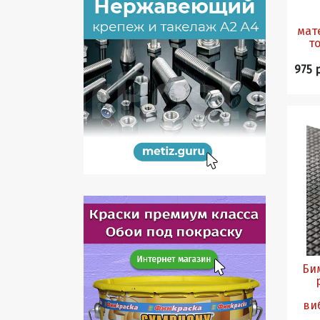
мате
т
975 
Бим
ви