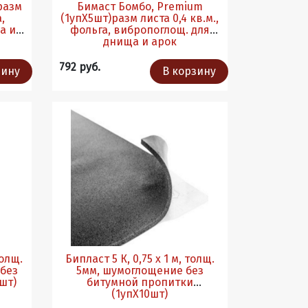
разм
Бимаст Бомбо, Premium
,
(1упХ5шт)разм листа 0,4 кв.м.,
фольга, вибропоглощ. для
днища и арок
792 руб.
зину
В корзину
Бипласт 5 К, 0,75 х 1 м, толщ.
5мм, шумоглощение без
шт)
битумной пропитки
(1упХ10шт)