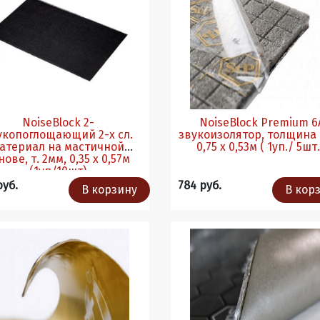
NoiseBlock 2-
NoiseBlock Premium 6
укопоглощающий 2-х сл.
звукоизолятор, толщина 6мм,
атериал на мастичной
0,75 х 0,53м ( 1уп./ 5шт.
нове, т. 2мм, 0,35 х 0,57м
(1уп/10шт)
руб.
784 руб.
В корзину
В кор