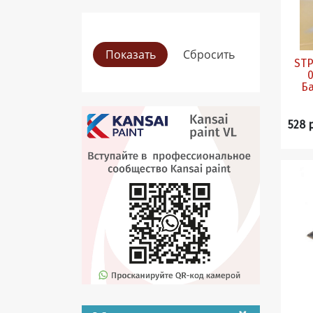
STP
0
528 