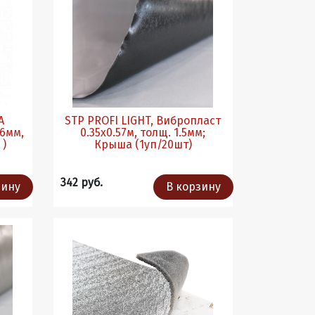
А
STP PROFI LIGHT, Вибропласт
0.35х0.57м, толщ. 1.5мм;
 )
Крыша (1уп/20шт)
342 руб.
зину
В корзину