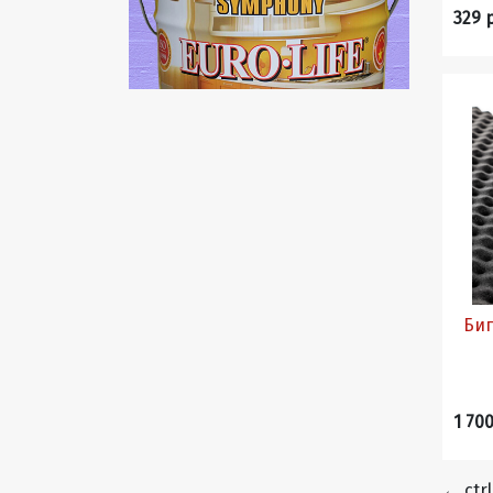
329 
Бип
1 700
←
ctrl