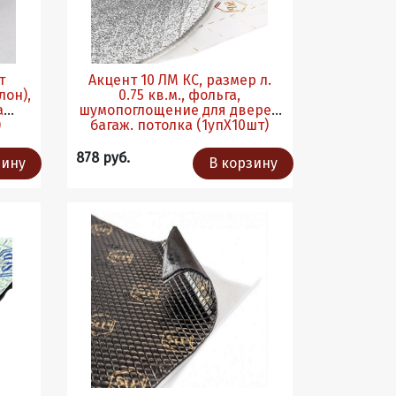
т
Акцент 10 ЛМ КС, размер л.
лон),
0.75 кв.м., фольга,
а
шумопоглощение для дверей
)
багаж. потолка (1упХ10шт)
878 руб.
зину
В корзину