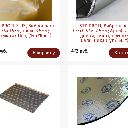
 PROFI PLUS, Вибропласт
STP PROFI, Виброплас
.35х0.57м, толщ. 3.5мм;
0.35х0.57м, 2.5мм; Арки(са
Багажник,Пол, (1уп/10шт)
двери, капот, крышк
багажника (1уп/15шт
руб.
472 руб.
В корзину
В кор