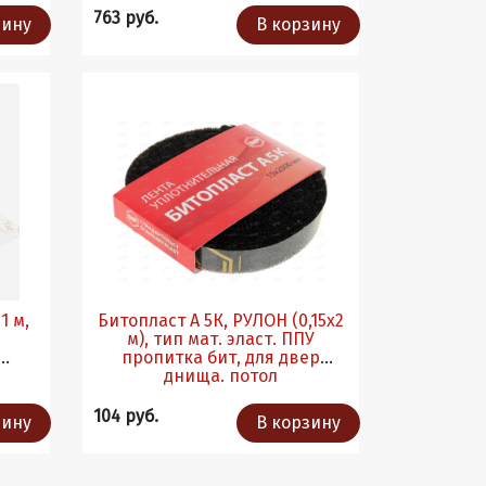
763 руб.
зину
В корзину
1 м,
Битопласт А 5К, РУЛОН (0,15х2
м), тип мат. эласт. ППУ
пропитка бит, для двер
днища. потол
104 руб.
зину
В корзину