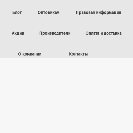
Блог
Оптовикам
Правовая информация
Акции
Производители
Оплата и доставка
О компании
Контакты
Задать вопрос
ИП Винокурова Л.И.,
ОГРНИП: 309253602100040
50 лет ВЛКСМ, 26
+7 (423) 225-39-15