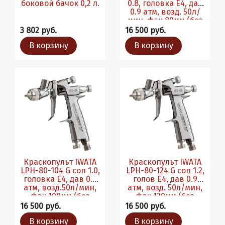
боковой бачок 0,2 л.
0.8, головка E4, дав
0.9 атм, возд. 50л/
мин, фак 80мм (без
бачка)
3 802 руб.
16 500 руб.
В корзину
В корзину
Краскопульт IWATA
Краскопульт IWATA
LPH-80-104 G соп 1.0,
LPH-80-124 G соп 1.2,
головка E4, дав 0.9
голов E4, дав 0.9
атм, возд.50л/мин,
атм, возд. 50л/мин,
фак 100мм (без
фак 120мм (без
бачка)
бачка)
16 500 руб.
16 500 руб.
В корзину
В корзину