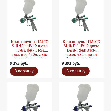
Краскопульт ITALCO
Краскопульт ITALCO
SHINE-1 HVLP дюза
SHINE-1 HVLP дюза
1.3мм, фак 31см,
1.4мм, фак 31см,
расх воз 420л, давл
возд. 420л, давл
2атм, бачок 0.6л
2атм, бачок 0.6л
9 393 руб.
9 393 руб.
В корзину
В корзину