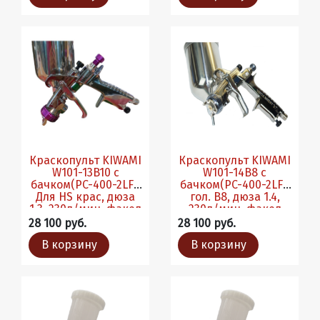
Краскопульт KIWAMI
Краскопульт KIWAMI
W101-13B10 с
W101-14B8 с
бачком(PC-400-2LF).
бачком(PC-400-2LF).
Для HS крас, дюза
гол. В8, дюза 1.4,
1.3, 230л/мин, факел
230л/мин, факел
260мм
275мм
28 100 руб.
28 100 руб.
В корзину
В корзину