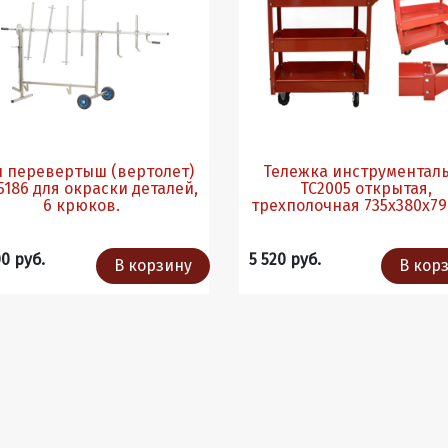
л перевертыш (вертолет)
Тележка инструментал
186 для окраски деталей,
TC2005 открытая,
6 крюков.
трехполочная 735x380x79
00 руб.
5 520 руб.
В корзину
В кор