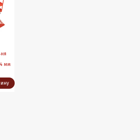
ьня
4 мм
зину