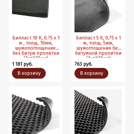
Бипласт 10 К, 0.75 х 1
Бипласт 5 К, 0,75 х 1
м , толщ. 10мм,
м, толщ. 5мм,
шумопоглощение,
шумоглощение без
без битум пропитки
битумной пропитки
(1упХ10шт)
(1упХ10шт)
1 181 руб.
763 руб.
В корзину
В корзину