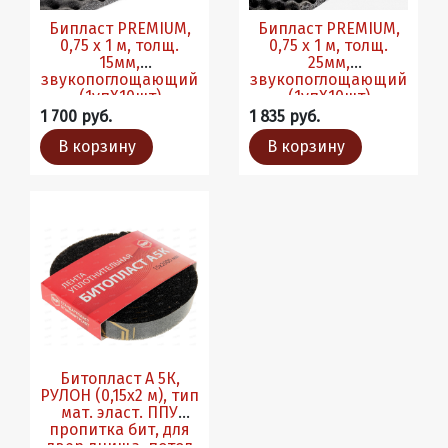
Бипласт PREMIUM,
Бипласт PREMIUM,
0,75 х 1 м, толщ.
0,75 х 1 м, толщ.
15мм,
25мм,
звукопоглощающий
звукопоглощающий
(1упХ10шт)
(1упХ10шт)
1 700 руб.
1 835 руб.
В корзину
В корзину
Битопласт А 5К,
РУЛОН (0,15х2 м), тип
мат. эласт. ППУ
пропитка бит, для
двер днища. потол