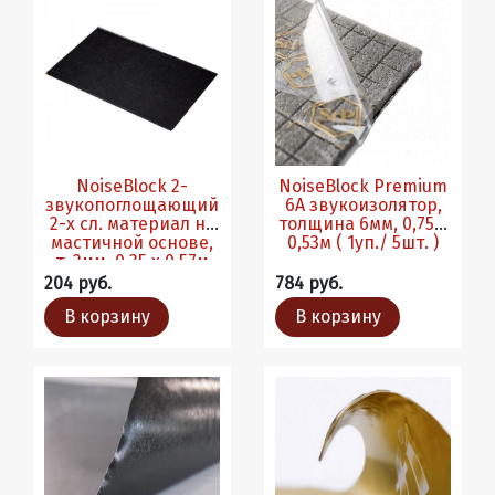
NoiseBlock 2-
NoiseBlock Premium
звукопоглощающий
6А звукоизолятор,
2-х сл. материал на
толщина 6мм, 0,75 х
мастичной основе,
0,53м ( 1уп./ 5шт. )
т. 2мм, 0,35 х 0,57м
(1уп/10шт)
204 руб.
784 руб.
В корзину
В корзину