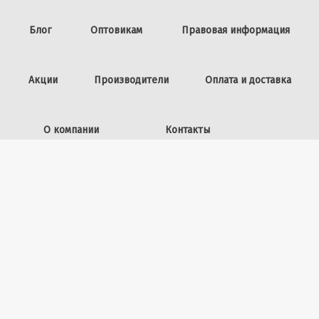
Блог
Оптовикам
Правовая информация
Акции
Производители
Оплата и доставка
О компании
Контакты
Задать вопрос
ИП Винокурова Л.И.,
ОГРНИП: 309253602100040
50 лет ВЛКСМ, 26
+7 (423) 225-39-15