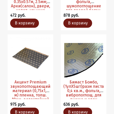
0.35х0.57м, 2.5мм;
фольга,
Арки(салон), двери,
шумопоглощение
капот, крышка
для дверей багаж.
багажника
потолка (1упХ10шт)
472 руб.
878 руб.
(1уп/15шт)
В корзину
В корзину
Акцент Premium
Бимаст Бомбо,
звукопоглощающий
(1упХ5шт)разм листа
материал (0,75х1,0
0,4 кв.м., фольга,
м) пленка, толш.
вибропоглощ. для
10мм, водостойкий
днища и арок
(1упХ5шт)
975 руб.
636 руб.
В корзину
В корзину