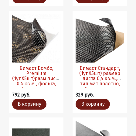
Бимаст Бомбо,
Бимаст Стандарт,
Premium
(1упХ5шт) размер
(1упХ5шт)разм листа
листа 0,4 кв.м.,
0,4 кв.м., фольга,
тип.мат.полотно,
вибропоглощ. для
вибропоглощ. для
днища и арок
днища и арок
792 руб.
329 руб.
В корзину
В корзину