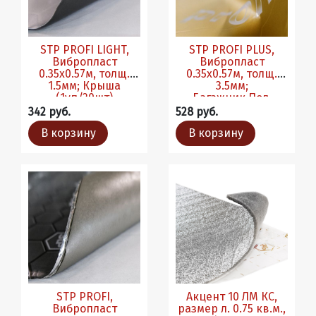
STP PROFI LIGHT,
STP PROFI PLUS,
Вибропласт
Вибропласт
0.35х0.57м, толщ.
0.35х0.57м, толщ.
1.5мм; Крыша
3.5мм;
(1уп/20шт)
Багажник,Пол,
(1уп/10шт)
342 руб.
528 руб.
В корзину
В корзину
STP PROFI,
Акцент 10 ЛМ КС,
Вибропласт
размер л. 0.75 кв.м.,