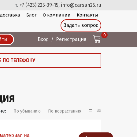
т.
+7 (423) 225-39-15
,
info@carsan25.ru
 доставка
Блог
О компании
Контакты
Задать вопрос
0
йти
Вход
Регистрация
Е ПО ТЕЛЕФОНУ
ция
не:
По убыванию
По возрастанию
 материал на