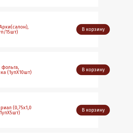
 Арки(салон),
В корзину
уп/15шт)
, фольга,
В корзину
ка (1упХ10шт)
иал (0,75х1,0
В корзину
(1упХ5шт)