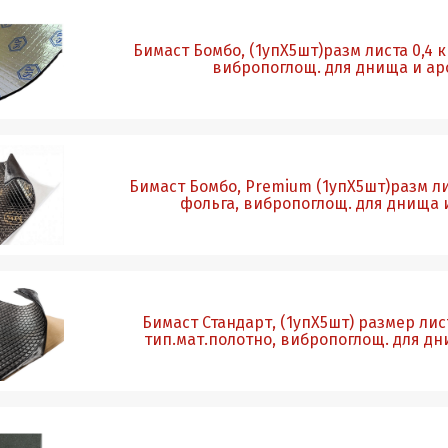
Бимаст Бомбо, (1упХ5шт)разм листа 0,4 кв
вибропоглощ. для днища и ар
Бимаст Бомбо, Premium (1упХ5шт)разм лис
фольга, вибропоглощ. для днища 
Бимаст Стандарт, (1упХ5шт) размер листа
тип.мат.полотно, вибропоглощ. для дн