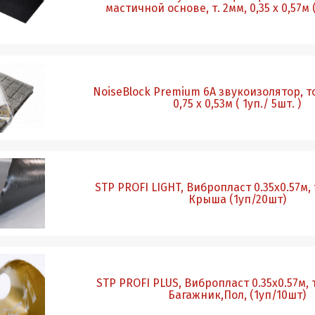
мастичной основе, т. 2мм, 0,35 х 0,57м
NoiseBlock Premium 6А звукоизолятор, 
0,75 х 0,53м ( 1уп./ 5шт. )
STP PROFI LIGHT, Вибропласт 0.35х0.57м, 
Крыша (1уп/20шт)
STP PROFI PLUS, Вибропласт 0.35х0.57м, 
Багажник,Пол, (1уп/10шт)