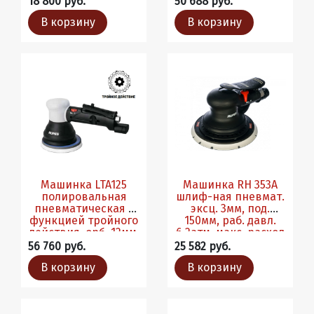
18 800 руб.
50 688 руб.
В корзину
В корзину
Машинка LTA125
Машинка RH 353A
полировальная
шлиф-ная пневмат.
пневматическая с
эксц. 3мм, под.
функцией тройного
150мм, раб. давл.
действия, орб. 12мм,
6,2атм, макс. расход
подош. 125мм
340л/мин
56 760 руб.
25 582 руб.
В корзину
В корзину