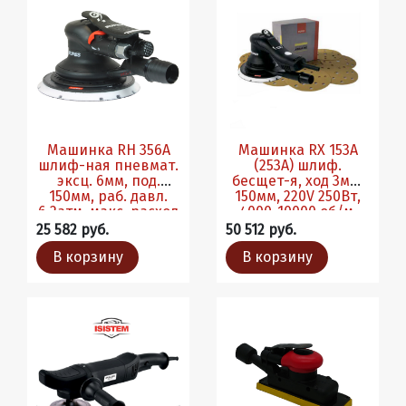
Машинка RH 356A
Машинка RX 153A
шлиф-ная пневмат.
(253А) шлиф.
эксц. 6мм, под.
бесщет-я, ход 3мм,
150мм, раб. давл.
150мм, 220V 250Вт,
6,2атм, макс. расход
4000-10000 об/м.
340л/мин
Ком-т абразивов
25 582 руб.
50 512 руб.
В корзину
В корзину