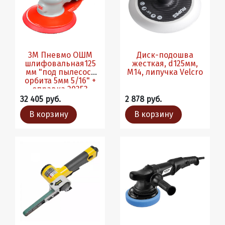
3М Пневмо ОШМ
Диск-подошва
шлифовальная125
жесткая, d125мм,
мм "под пылесос"
М14, липучка Velcro
орбита 5мм 5/16" +
оправка 20353
32 405 руб.
2 878 руб.
В корзину
В корзину