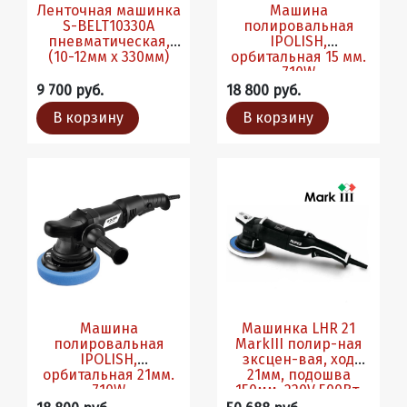
Ленточная машинка
Машина
S-BELT10330A
полировальная
пневматическая,
IPOLISH,
(10-12мм х 330мм)
орбитальная 15 мм.
710W
9 700 руб.
18 800 руб.
В корзину
В корзину
Машина
Машинка LHR 21
полировальная
MarkIII полир-ная
IPOLISH,
зксцен-вая, ход
орбитальная 21мм.
21мм, подошва
710W
150мм, 220V 500Вт.
3000-4500об/мин