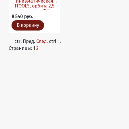
пневматическая
ITOOLS, орбита 2,5
мм, подложка 152 мм
15 отв со шлангом
8 540 руб.
В корзину
←
ctrl
Пред.
След.
ctrl
→
Страницы:
1
2