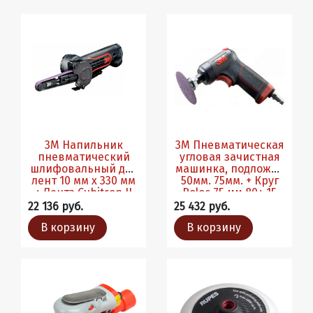
3М Напильник
3М Пневматическая
пневматический
угловая зачистная
шлифовальный для
машинка, подложки
лент 10 мм х 330 мм
50мм. 75мм. + Круг
+ Лента Cubitron II
Roloc 75 мм 80+ 15
80+ 10 шт.
шт.
22 136 руб.
25 432 руб.
В корзину
В корзину