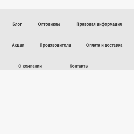
Блог
Оптовикам
Правовая информация
Акции
Производители
Оплата и доставка
О компании
Контакты
Задать вопрос
ИП Винокурова Л.И.,
ОГРНИП: 309253602100040
50 лет ВЛКСМ, 26