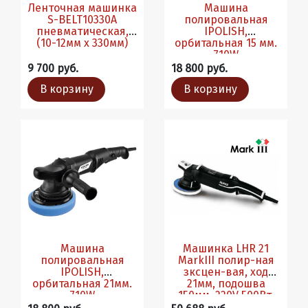
Ленточная машинка
Машина
S-BELT10330A
полировальная
пневматическая,
IPOLISH,
(10-12мм х 330мм)
орбитальная 15 мм.
710W
9 700 руб.
18 800 руб.
В корзину
В корзину
Машина
Машинка LHR 21
полировальная
MarkIII полир-ная
IPOLISH,
зксцен-вая, ход
орбитальная 21мм.
21мм, подошва
710W
150мм, 220V 500Вт.
3000-4500об/мин