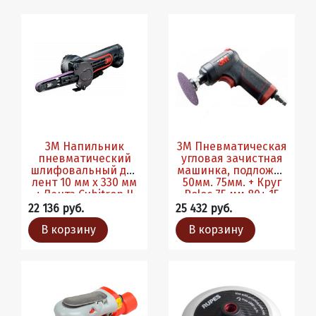
3М Напильник
3М Пневматическая
пневматический
угловая зачистная
шлифовальный для
машинка, подложки
лент 10 мм х 330 мм
50мм. 75мм. + Круг
+ Лента Cubitron II
Roloc 75 мм 80+ 15
80+ 10 шт.
шт.
22 136 руб.
25 432 руб.
В корзину
В корзину