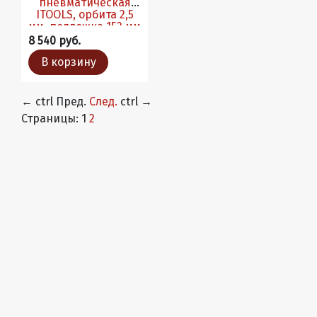
пневматическая
ITOOLS, орбита 2,5
мм, подложка 152 мм
15 отв со шлангом
8 540 руб.
В корзину
←
ctrl
Пред.
След.
ctrl
→
Страницы:
1
2