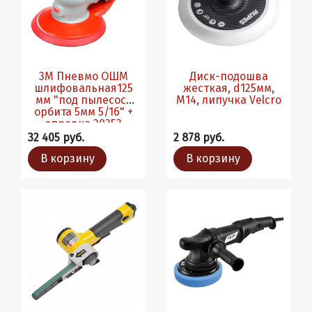
3М Пневмо ОШМ
Диск-подошва
шлифовальная125
жесткая, d125мм,
мм "под пылесос"
М14, липучка Velcro
орбита 5мм 5/16" +
оправка 20353
32 405 руб.
2 878 руб.
В корзину
В корзину