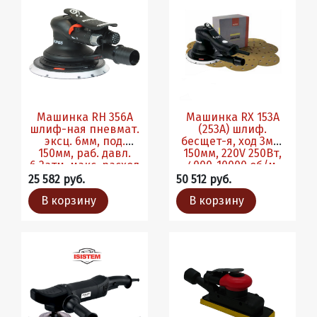
Машинка RH 356A
Машинка RX 153A
шлиф-ная пневмат.
(253А) шлиф.
эксц. 6мм, под.
бесщет-я, ход 3мм,
150мм, раб. давл.
150мм, 220V 250Вт,
6,2атм, макс. расход
4000-10000 об/м.
340л/мин
Ком-т абразивов
25 582 руб.
50 512 руб.
В корзину
В корзину