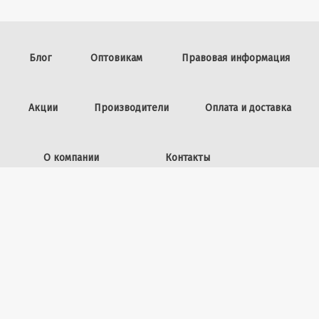
Блог
Оптовикам
Правовая информация
Акции
Производители
Оплата и доставка
О компании
Контакты
Задать вопрос
ИП Винокурова Л.И.,
ОГРНИП: 309253602100040
50 лет ВЛКСМ, 26