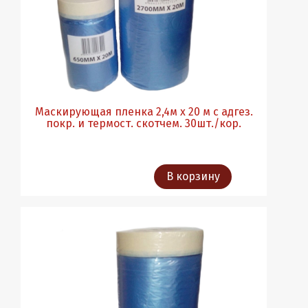
Маскирующая пленка 2,4м х 20 м с адгез.
покр. и термост. скотчем. 30шт./кор.
В корзину