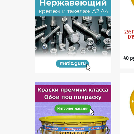
255Р
D150 P
40 р