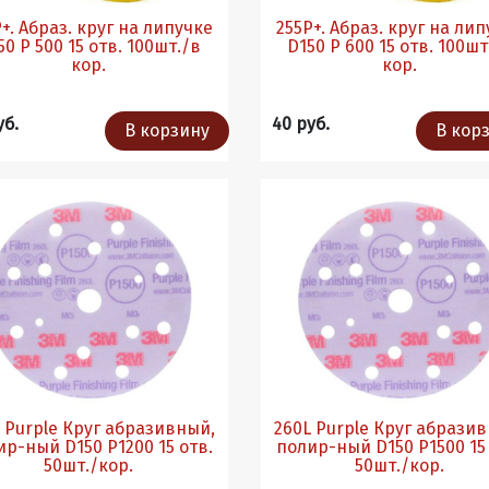
+. Абраз. круг на липучке
255Р+. Абраз. круг на ли
 500 15 отв. 100шт./в
D150 P 600 15 отв. 100шт./в
кор.
кор.
уб.
40 руб.
В корзину
В кор
 Purple Круг абразивный,
260L Purple Круг абрази
-ный D150 P1200 15 отв.
полир-ный D150 P1500 15 отв.
50шт./кор.
50шт./кор.