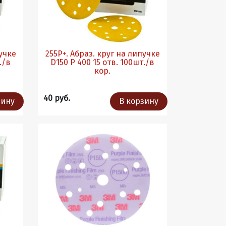
пучке
255Р+. Абраз. круг на липучке
D150 P 400 15 отв. 100шт./в
кор.
40 руб.
зину
В корзину