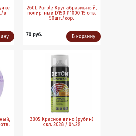
пучке
260L Purple Круг абразивный,
полир-ный D150 P1000 15 отв.
50шт./кор.
70 руб.
зину
В корзину
вный,
3005 Красное вино (рубин)
скл. 2028 / 04.29