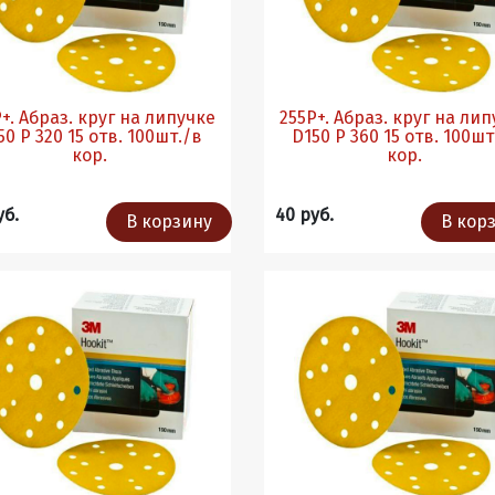
+. Абраз. круг на липучке
255Р+. Абраз. круг на ли
 320 15 отв. 100шт./в
D150 P 360 15 отв. 100шт./в
кор.
кор.
уб.
40 руб.
В корзину
В кор