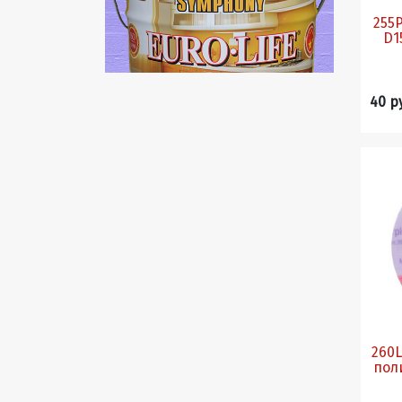
255Р
D150 P
40 р
260L
полир