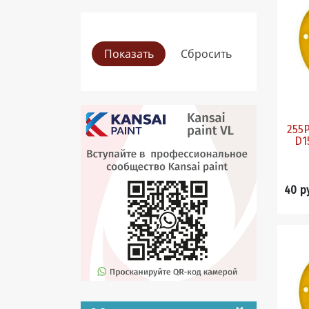
255Р
D150 P
40 р