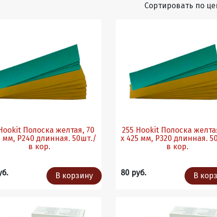
Сортировать по це
Hookit Полоска желтая, 70
255 Hookit Полоска желта
5 мм, P240 длинная. 50шт./
х 425 мм, P320 длинная. 5
в кор.
в кор.
уб.
80 руб.
В корзину
В кор