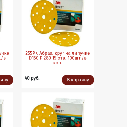
пучке
255Р+. Абраз. круг на липучке
D150 P 280 15 отв. 100шт./в
кор.
40 руб.
зину
В корзину