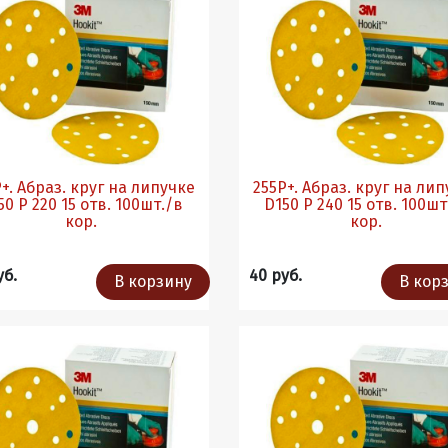
+. Абраз. круг на липучке
255Р+. Абраз. круг на ли
 220 15 отв. 100шт./в
D150 P 240 15 отв. 100шт./в
кор.
кор.
уб.
40 руб.
В корзину
В кор