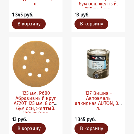
л.
бум осн, желтый.
100шт./кор.
1 345 руб.
13 руб.
В корзину
В корзину
125 мм. Р600
127 Вишня -
Абразивный круг
Автоэмаль
A720T 125 мм, 8 отв,
алкидная AUTON, 0.8
бум осн, желтый.
л.
100шт./кор.
13 руб.
1 345 руб.
В корзину
В корзину