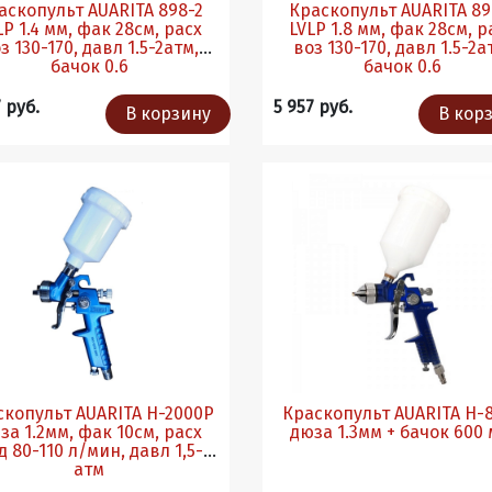
аскопульт AUARITA 898-2
Краскопульт AUARITA 89
LP 1.4 мм, фак 28см, расх
LVLP 1.8 мм, фак 28см, р
з 130-170, давл 1.5-2атм,
воз 130-170, давл 1.5-2а
бачок 0.6
бачок 0.6
 руб.
5 957 руб.
В корзину
В кор
скопульт AUARITA H-2000P
Краскопульт AUARITA H-
за 1.2мм, фак 10см, расх
дюза 1.3мм + бачок 600 
д 80-110 л/мин, давл 1,5-2
атм