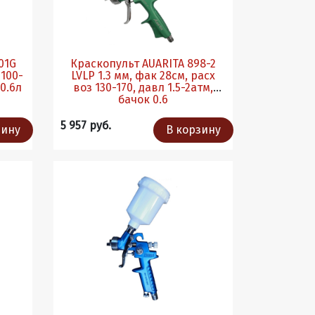
01G
Краскопульт AUARITA 898-2
 100-
LVLP 1.3 мм, фак 28см, расх
 0.6л
воз 130-170, давл 1.5-2атм,
бачок 0.6
5 957 руб.
зину
В корзину