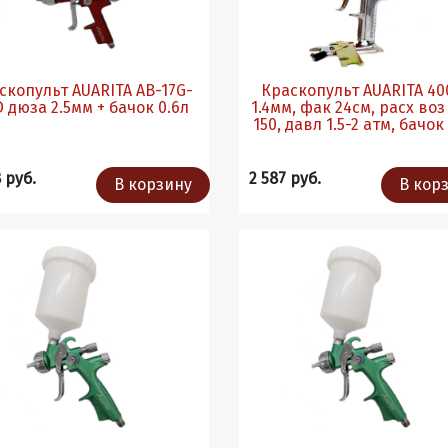
копульт AUARITA AB-17G-
Краскопульт AUARITA 40
RED дюза 2.5мм + бачок 0.6л
1.4мм, фак 24см, расх воз
150, давл 1.5-2 атм, бачок
 руб.
2 587 руб.
В корзину
В кор