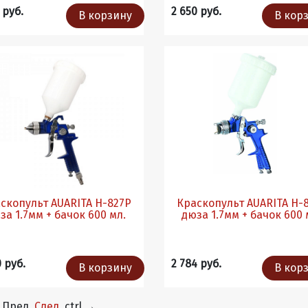
 руб.
2 650 руб.
В корзину
В кор
скопульт AUARITA H-827P
Краскопульт AUARITA H-
за 1.7мм + бачок 600 мл.
дюза 1.7мм + бачок 600 
0 руб.
2 784 руб.
В корзину
В кор
Пред.
След.
ctrl
→