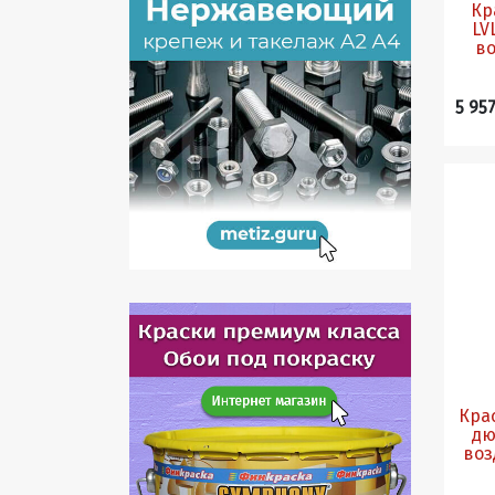
Кр
LV
во
5 957
Кра
дю
воз