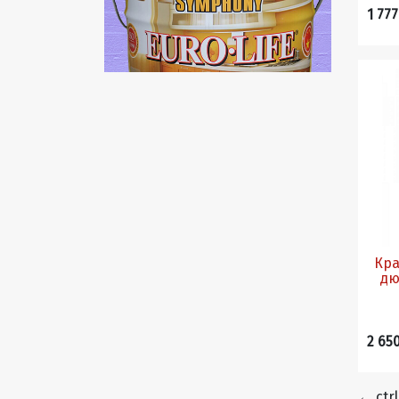
1 777
Кра
дю
2 65
←
ctrl