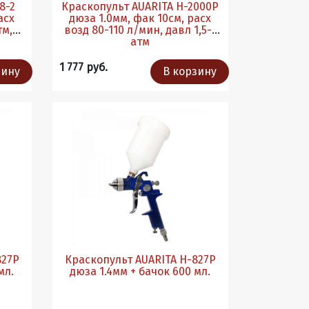
8-2
Краскопульт AUARITA H-2000P
асх
дюза 1.0мм, фак 10см, расх
тм,
возд 80-110 л/мин, давл 1,5-2
атм
1 777 руб.
зину
В корзину
827P
Краскопульт AUARITA H-827P
мл.
дюза 1.4мм + бачок 600 мл.