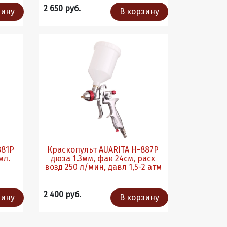
2 650 руб.
зину
В корзину
881P
Краскопульт AUARITA H-887P
мл.
дюза 1.3мм, фак 24см, расх
возд 250 л/мин, давл 1,5-2 атм
2 400 руб.
зину
В корзину