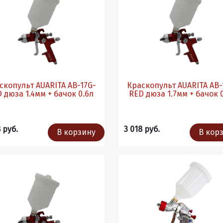
копульт AUARITA AB-17G-
Краскопульт AUARITA AB-17G-
RED дюза 1.4мм + бачок 0.6л
RED дюза 1.7мм + бачо
 руб.
3 018 руб.
В корзину
В кор