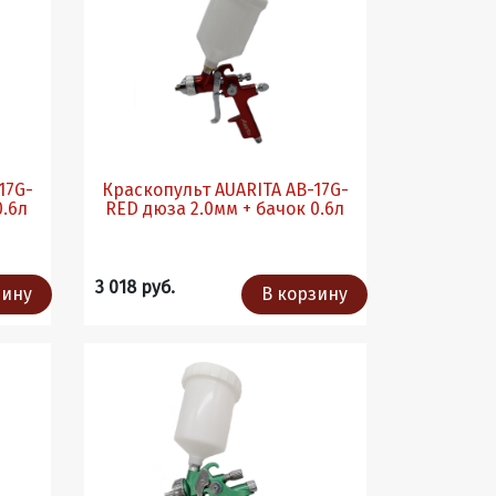
Краскопульт AUARITA AB-17G-
к 0.6л
RED дюза 2.0мм + бачок 0.6л
3 018 руб.
зину
В корзину