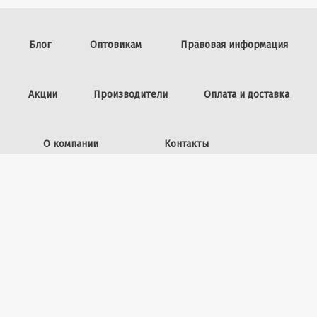
Блог
Оптовикам
Правовая информация
Акции
Производители
Оплата и доставка
О компании
Контакты
Задать вопрос
ИП Винокурова Л.И.,
ОГРНИП: 309253602100040
50 лет ВЛКСМ, 26